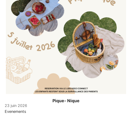
La mise à disposition
S’engager
Des chiffres
Nos services
Rejoignez-nous
Connexion
Nos partenaires
Nos valeurs
Contactez-nous
Nos événements
Faire un don
Pique- Nique
23 juin 2026
Evenements