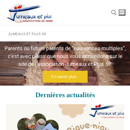
JUMEAUX ET PLUS 59
Parents ou futurs parents de "naissances multiples",
c’est avec plaisir que nous vous accueillons sur le
site de l'association Jumeaux et Plus 59.
En savoir plus...
Dernières actualités
Qui Sommes Nous
L’association du Nord
Nos Actions
La Fédération Nationale