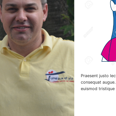
du Nord
Nationale
osition
s
es
us
ts
Praesent justo lec
consequat augue. 
euismod tristique 