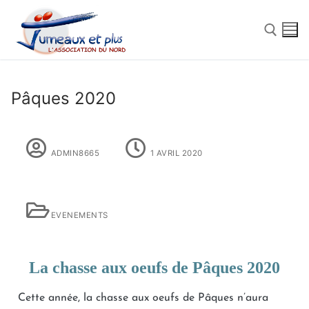
Pâques 2020
ADMIN8665
1 AVRIL 2020
EVENEMENTS
Qui Sommes Nous
La chasse aux oeufs de Pâques 2020
L’association du Nord
Nos Actions
Cette année, la chasse aux oeufs de Pâques n’aura
La Fédération Nationale