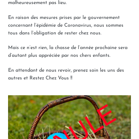
La mise à disposition
malheureusement pas lieu.
S’engager
Des chiffres
Nos services
En raison des mesures prises par le gouvernement
Rejoignez-nous
Connexion
Nos partenaires
concernant l’épidémie de Coronavirus, nous sommes
Nos valeurs
tous dans l’obligation de rester chez nous.
Contactez-nous
Nos événements
Faire un don
Mais ce n’est rien, la chasse de l’année prochaine sera
d’autant plus appréciée par nos chers enfants.
En attendant de nous revoir, prenez soin les uns des
autres et Restez Chez Vous !!