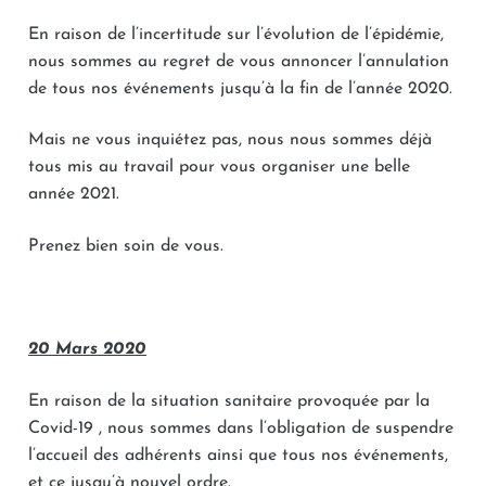
La mise à disposition
S’engager
En raison de l’incertitude sur l’évolution de l’épidémie,
Des chiffres
Nos services
nous sommes au regret de vous annoncer l’annulation
Rejoignez-nous
Connexion
Nos partenaires
de tous nos événements jusqu’à la fin de l’année 2020.
Nos valeurs
Contactez-nous
Mais ne vous inquiétez pas, nous nous sommes déjà
Nos événements
Faire un don
tous mis au travail pour vous organiser une belle
année 2021.
Prenez bien soin de vous.
20 Mars 2020
En raison de la situation sanitaire provoquée par la
Covid-19 , nous sommes dans l’obligation de suspendre
l’accueil des adhérents ainsi que tous nos événements,
et ce jusqu’à nouvel ordre.